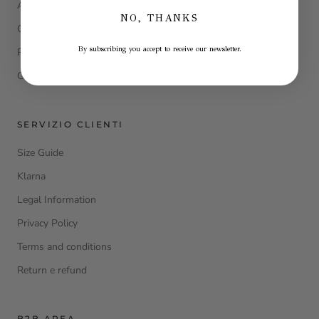
About Us
NO, THANKS
Our cashmere
By subscribing you accept to receive our newsletter.
Product Care
Contacts
SERVIZIO CLIENTI
Size Guide
Klarna
Legal Information
Privacy Policy
Terms and conditions
Return e refund
B2B AREA