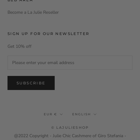
Become a La Julie Reseller
SIGN UP FOR OUR NEWSLETTER
Get 10% off
SUBSCRIBE
Currency
Language
EUR €
ENGLISH
© LAJULIESHOP
@2022 Copyright - Julie Chic Cashmere of Giro Stefania -