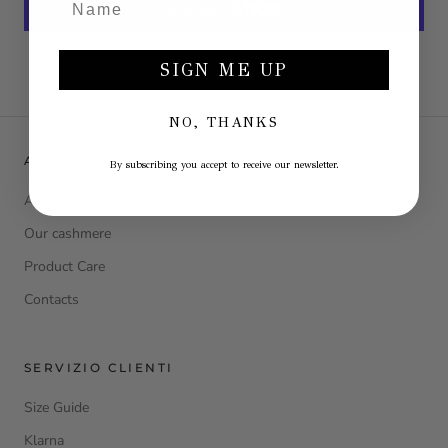
More payment options
SIGN ME UP
NO, THANKS
ABOUT LA JULIE
By subscribing you accept to receive our newsletter.
About Us
Our cashmere
Product Care
Contacts
SERVIZIO CLIENTI
Size Guide
Klarna