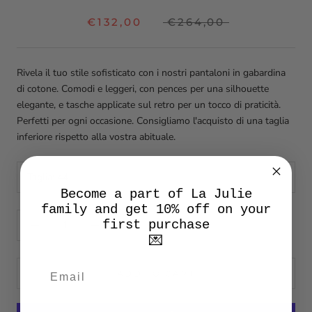
€132,00
€264,00
Rivela il tuo stile sofisticato con i nostri pantaloni in gabardina
di cotone. Comodi e leggeri, con pences per una silhouette
elegante, e tasche applicate sul retro per un tocco di praticità.
Perfetti per ogni occasione. Consigliamo l'acquisto di una taglia
inferiore rispetto alla vostra abituale.
Taglia:
44
Become a part of La Julie
family and get 10% off on your
first purchase
💌
ADD TO CART