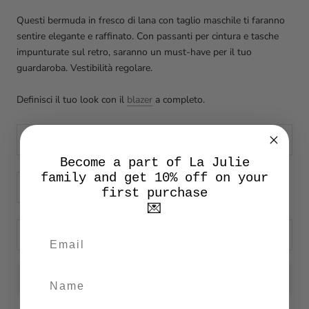
Questi bermuda in fresco di lana con taglio maschile ti faranno
sentire elegante e raffinato. Con passanti per cintura e tasche
impunturate sul retro, saranno un must-have per il tuo
guardaroba. Vestibilità regolare.
Definisci il tuo look con il
blazer
a completo.
Taglia:
38
Become a part of La Julie
family and get 10% off on your
first purchase
💌
ADD TO CART