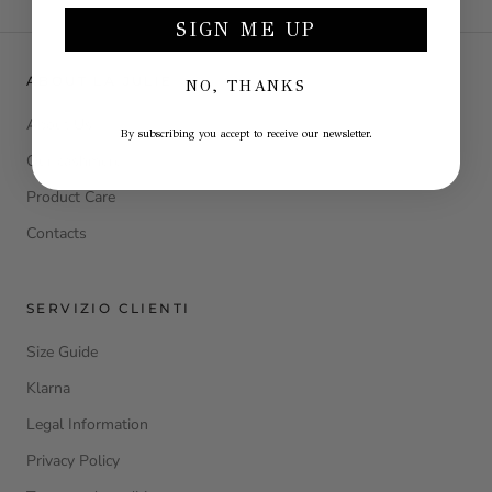
SIGN ME UP
ABOUT LA JULIE
NO, THANKS
About Us
By subscribing you accept to receive our newsletter.
Our cashmere
Product Care
Contacts
SERVIZIO CLIENTI
Size Guide
Klarna
Legal Information
Privacy Policy