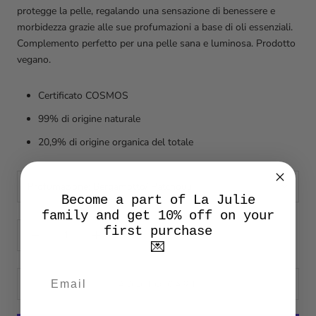
protegge la pelle, regalando una sensazione di benessere e
morbidezza grazie alle sue profumazioni a base di oli essenziali.
Complemento perfetto per una pelle sana e luminosa. Prodotto
vegano.
Certificato COSMOS
99% di origine naturale
20,9% di origine organica del totale
Profumazione:
Bergamotto/ Patchouli
Become a part of La Julie
family and get 10% off on your
first purchase
💌
ADD TO CART