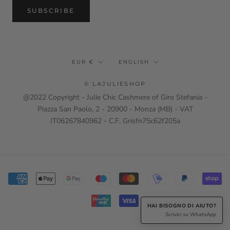
SUBSCRIBE
Currency
Language
EUR €
ENGLISH
© LAJULIESHOP
@2022 Copyright - Julie Chic Cashmere of Giro Stefania -
Piazza San Paolo, 2 - 20900 - Monza (MB) - VAT
IT06267840962 - C.F. Grisfn75c62f205a
HAI BISOGNO DI AIUTO?
Scrivici su WhatsApp