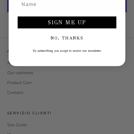
More payment options
SIGN ME UP
NO, THANKS
ABOUT LA JULIE
By subscribing you accept to receive our newsletter.
About Us
Our cashmere
Product Care
Contacts
SERVIZIO CLIENTI
Size Guide